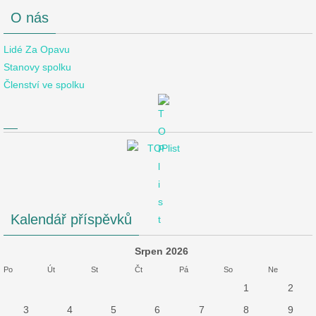
O nás
Lidé Za Opavu
Stanovy spolku
Členství ve spolku
Kalendář příspěvků
Srpen 2026
Po
Út
St
Čt
Pá
So
Ne
1
2
3
4
5
6
7
8
9