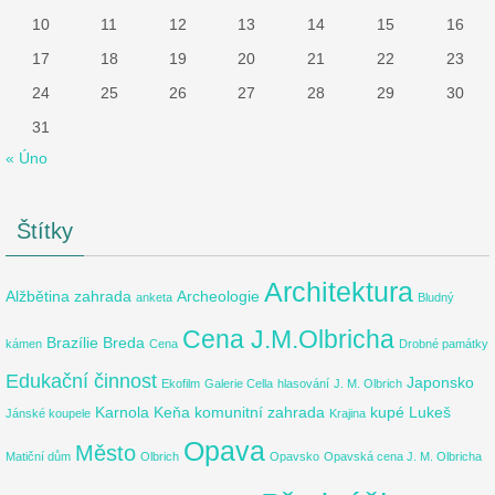
10
11
12
13
14
15
16
17
18
19
20
21
22
23
24
25
26
27
28
29
30
31
« Úno
Štítky
Architektura
Alžbětina zahrada
Archeologie
anketa
Bludný
Cena J.M.Olbricha
Brazílie
Breda
kámen
Cena
Drobné památky
Edukační činnost
Japonsko
Ekofilm
Galerie Cella
hlasování
J. M. Olbrich
Karnola
Keňa
komunitní zahrada
kupé
Lukeš
Jánské koupele
Krajina
Opava
Město
Matiční dům
Olbrich
Opavsko
Opavská cena J. M. Olbricha