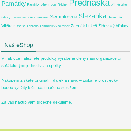
Přednáška
Památky
Památky dětem
pour féliciter
příměstské
Slezanka
Semínkovna
tábory
rozvojová pomoc
seminář
Univerzita
Vikštejn
Zdeněk Lukeš
Židovský hřbitov
Weiss
zahrada
zahradnický seminář
Náš eShop
V nabídce naleznete produkty vyráběné členy naší organizace či
spřátelenými jednotlivci a spolky.
Nákupem získáte originální dárek a navíc – získané prostředky
budou využity k činnosti našeho sdružení.
Za váš nákup vám srdečně děkujeme.