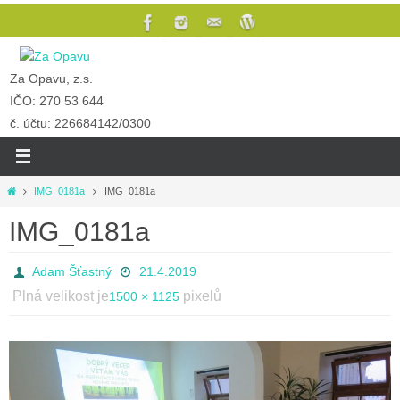
Za Opavu, z.s.
IČO: 270 53 644
č. účtu: 226684142/0300
IMG_0181a
IMG_0181a
IMG_0181a
Adam Šťastný
21.4.2019
Plná velikost je
pixelů
1500 × 1125