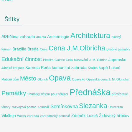
Štítky
Architektura
Alžbětina zahrada
Archeologie
anketa
Bludný
Cena J.M.Olbricha
Brazílie
Breda
kámen
Cena
Drobné památky
Edukační činnost
Japonsko
Ekofilm
Galerie Cella
hlasování
J. M. Olbrich
Karnola
Keňa
komunitní zahrada
kupé
Lukeš
Jánské koupele
Krajina
Opava
Město
Matiční dům
Olbrich
Opavsko
Opavská cena J. M. Olbricha
Přednáška
Památky
Památky dětem
pour féliciter
příměstské
Slezanka
Semínkovna
tábory
rozvojová pomoc
seminář
Univerzita
Vikštejn
Zdeněk Lukeš
Židovský hřbitov
Weiss
zahrada
zahradnický seminář