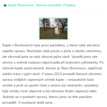
,
,
Kaple Brumovice
Obnova památek
Projekty
Kaple v Brumovicích byla první památkou, u které naše sdružení
zajistilo opravu. Nezůstalo však pouze u péče o stavbu samotnou,
ale věnovali jsme se také obnově jejího okolí. Vysadili jsme zde
stromy a ovlivnili realizaci odpočívadla při budování cyklostezky. Po
obnově kaple začal vlastník, kterým je Obec Brumovice, zajišťovat
sekání trávy v jejím okolí. V srpnu 2013 provedli členové sdružení
opravu vnějších vápenných omítek kaple – nesoudržné části
omítek a pruh ve spodní části u terénu byl odstraněn, vyvedeny
byly omítky nové vápenné a byl obnoven finální vápenný nátěr.
Jednalo se o poslední opravu, kterou jsme na této památce
prováděli. V současné době jsme…