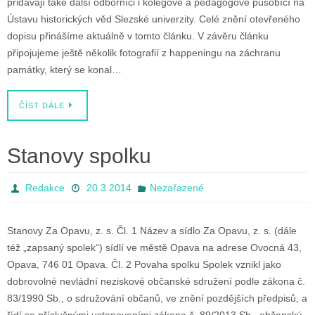
přidávají také další odborníci i kolegové a pedagogové působící na
Ústavu historických věd Slezské univerzity. Celé znění otevřeného
dopisu přinášíme aktuálně v tomto článku. V závěru článku
připojujeme ještě několik fotografií z happeningu na záchranu
památky, který se konal…
ČÍST DÁLE
Stanovy spolku
Redakce
20.3.2014
Nezařazené
Stanovy Za Opavu, z. s. Čl. 1 Název a sídlo Za Opavu, z. s. (dále
též „zapsaný spolek“) sídlí ve městě Opava na adrese Ovocná 43,
Opava, 746 01 Opava. Čl. 2 Povaha spolku Spolek vznikl jako
dobrovolné nevládní neziskové občanské sdružení podle zákona č.
83/1990 Sb., o sdružování občanů, ve znění pozdějších předpisů, a