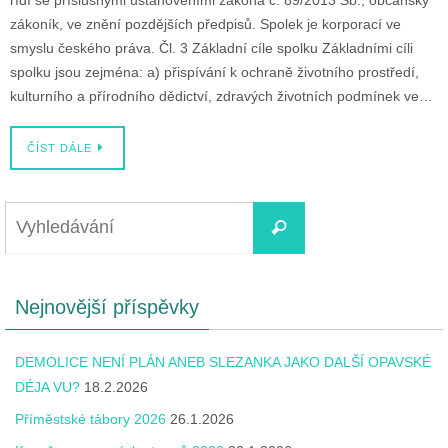
řídí se příslušnými ustanoveními zákona č. 89/2013 Sb., občanský
zákoník, ve znění pozdějších předpisů. Spolek je korporací ve
smyslu českého práva. Čl. 3 Základní cíle spolku Základními cíli
spolku jsou zejména: a) přispívání k ochraně životního prostředí,
kulturního a přírodního dědictví, zdravých životních podmínek ve…
ČÍST DÁLE
Nejnovější příspěvky
DEMOLICE NENÍ PLÁN ANEB SLEZANKA JAKO DALŠÍ OPAVSKÉ
DÉJA VU?
18.2.2026
Příměstské tábory 2026
26.1.2026