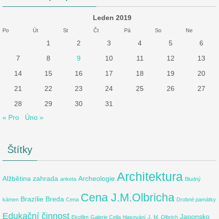
Leden 2019
Po
Út
St
Čt
Pá
So
Ne
1
2
3
4
5
6
7
8
9
10
11
12
13
14
15
16
17
18
19
20
21
22
23
24
25
26
27
28
29
30
31
« Pro
Úno »
Štítky
Architektura
Alžbětina zahrada
Archeologie
anketa
Bludný
Cena J.M.Olbricha
Brazílie
Breda
kámen
Cena
Drobné památky
Edukační činnost
Japonsko
Ekofilm
Galerie Cella
hlasování
J. M. Olbrich