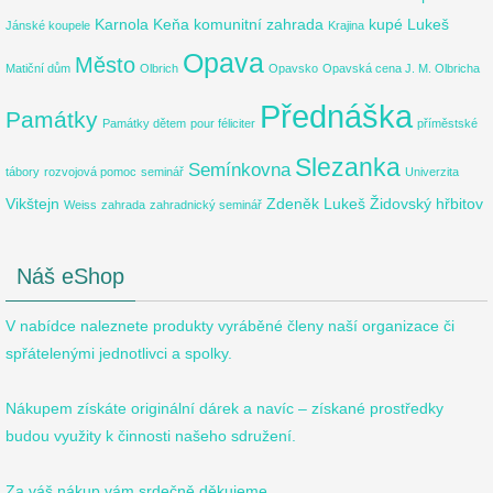
Karnola
Keňa
komunitní zahrada
kupé
Lukeš
Jánské koupele
Krajina
Opava
Město
Matiční dům
Olbrich
Opavsko
Opavská cena J. M. Olbricha
Přednáška
Památky
Památky dětem
pour féliciter
příměstské
Slezanka
Semínkovna
tábory
rozvojová pomoc
seminář
Univerzita
Vikštejn
Zdeněk Lukeš
Židovský hřbitov
Weiss
zahrada
zahradnický seminář
Náš eShop
V nabídce naleznete produkty vyráběné členy naší organizace či
spřátelenými jednotlivci a spolky.
Nákupem získáte originální dárek a navíc – získané prostředky
budou využity k činnosti našeho sdružení.
Za váš nákup vám srdečně děkujeme.