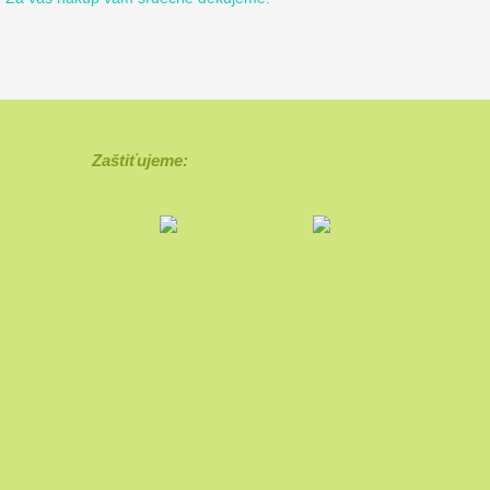
Zaštiťujeme: