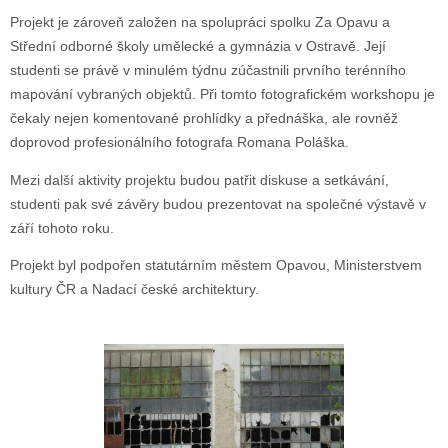
Projekt je zároveň založen na spolupráci spolku Za Opavu a
Střední odborné školy umělecké a gymnázia v Ostravě. Její
studenti se právě v minulém týdnu zúčastnili prvního terénního
mapování vybraných objektů. Při tomto fotografickém workshopu je
čekaly nejen komentované prohlídky a přednáška, ale rovněž
doprovod profesionálního fotografa Romana Poláška.
Mezi další aktivity projektu budou patřit diskuse a setkávání,
studenti pak své závěry budou prezentovat na společné výstavě v
září tohoto roku.
Projekt byl podpořen statutárním městem Opavou, Ministerstvem
kultury ČR a Nadací české architektury.