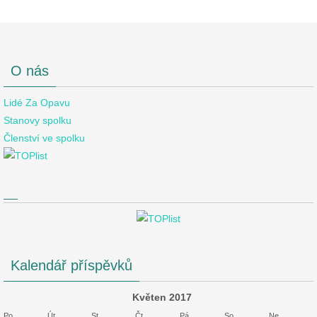
O nás
Lidé Za Opavu
Stanovy spolku
Členství ve spolku
Kalendář příspěvků
Květen 2017
Po
Út
St
Čt
Pá
So
Ne