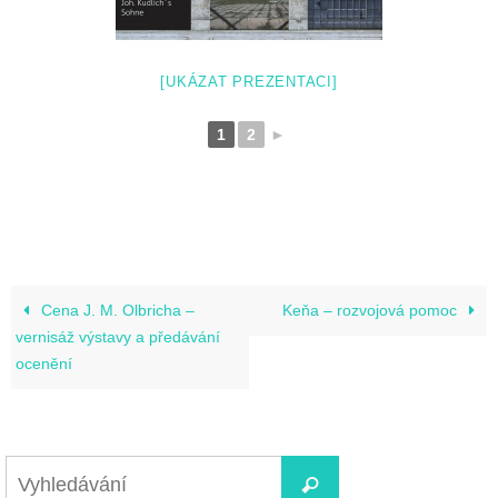
[UKÁZAT PREZENTACI]
1
2
►
Cena J. M. Olbricha –
Keňa – rozvojová pomoc
vernisáž výstavy a předávání
ocenění