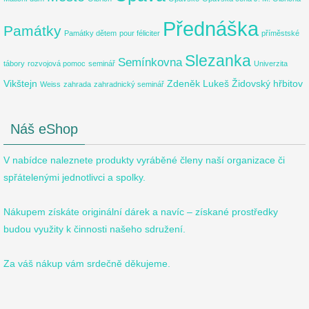
Přednáška
Památky
Památky dětem
pour féliciter
příměstské
Slezanka
Semínkovna
tábory
rozvojová pomoc
seminář
Univerzita
Vikštejn
Zdeněk Lukeš
Židovský hřbitov
Weiss
zahrada
zahradnický seminář
Náš eShop
V nabídce naleznete produkty vyráběné členy naší organizace či
spřátelenými jednotlivci a spolky.
Nákupem získáte originální dárek a navíc – získané prostředky
budou využity k činnosti našeho sdružení.
Za váš nákup vám srdečně děkujeme.