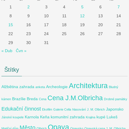
1
2
3
4
5
6
7
8
9
10
11
12
13
14
15
16
17
18
19
20
21
22
23
24
25
26
27
28
29
30
31
« Dub
Čvn »
Štítky
Architektura
Alžbětina zahrada
Archeologie
anketa
Bludný
Cena J.M.Olbricha
Brazílie
Breda
kámen
Cena
Drobné památky
Edukační činnost
Japonsko
Ekofilm
Galerie Cella
hlasování
J. M. Olbrich
Karnola
Keňa
komunitní zahrada
kupé
Lukeš
Jánské koupele
Krajina
Opava
Město
Matiční dům
Olbrich
Opavsko
Opavská cena J. M. Olbricha