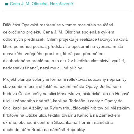
,
Cena J. M. Olbricha
Nezařazené
Dílčí část Opavská rozhraní se v tomto roce stala součástí
celoročního projektu Cena J. M. Olbricha spojená s cyklem
odborných přednášek. Cílem projektu je realizace takových aktivit,
které pomohou poznat, představit a upozornit na vybraná místa
opavského veřejného prostoru, která jsou předmětem
dlouhodobého problému, a to ať už z hlediska vlastnictví, využití,
nedostatku financí, nezájmu či jiné příčiny.
Projekt plánuje volenými formami reflektovat současný nepříznivý
stav souboru osmi objektů na území města Opavy. Jedná se o
budovu České pošty na ulici Masarykova, historické silo na Husově
ulici u západního nádraží, kapli sv. Tadeáše u cesty z Opavy do
Otic, kapli sv. Alžběty na Rybím trhu, židovský hřbitov při Městském
hřbitově na Otické ulici, textilní továrnu Karnola na Zámeckém
okruhu, obchodní centrum Slezanka na Horním náměstí a
obchodní dům Breda na náměstí Republiky.