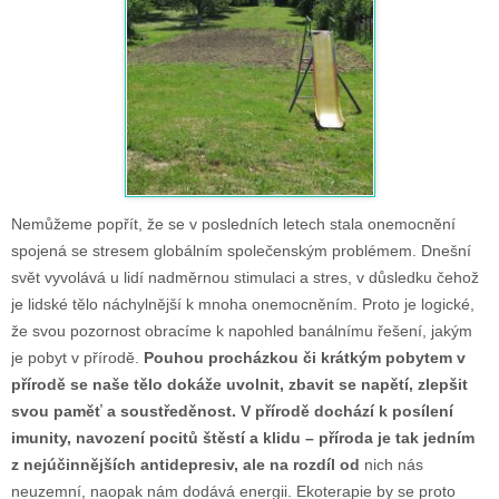
Nemůžeme popřít, že se v posledních letech stala onemocnění
spojená se stresem globálním společenským problémem. Dnešní
svět vyvolává u lidí nadměrnou stimulaci a stres, v důsledku čehož
je lidské tělo náchylnější k mnoha onemocněním. Proto je logické,
že svou pozornost obracíme k napohled banálnímu řešení, jakým
je pobyt v přírodě.
Pouhou procházkou či krátkým pobytem v
přírodě se naše tělo dokáže uvolnit, zbavit se napětí, zlepšit
svou paměť a soustředěnost. V přírodě dochází k posílení
imunity, navození pocitů štěstí a klidu – příroda je tak jedním
z nejúčinnějších antidepresiv, ale na rozdíl od
nich nás
neuzemní, naopak nám dodává energii. Ekoterapie by se proto