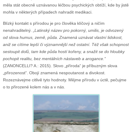
měla stát obecně uznávanou léčbou psychických obtíží, kde by jistě
mohla v některých případech nahradit medikaci.
Blízký kontakt s přírodou je pro člověka klíčový a ničím
nenahraditelný.
„Latinský název pro pokorný, umilis, je odvozený
od slova humus, země, půda. Znamená uznávat vlastní lidskost,
aniž se cítíme lepší či významnější než ostatní. Též však schopnost
sestoupit dolů, tam kde půda hostí kořeny, a snažit se do hloubky
pochopit realitu, bez mentálních nástaveb a arogance.“
(ZANONCELLI? A.: 2015). Slovo „příroda“ je příbuzným slova
„přirozenost“. Obojí znamená nespoutanost a divokost.
Rozeznávejme citlivě tyto hodnoty. Mějme přírodu v úctě, pečujme
o to přirozené kolem nás a v nás.