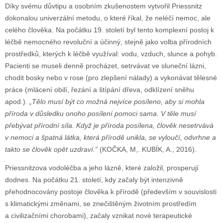
Díky svému důvtipu a osobním zkušenostem vytvořil Priessnitz
dokonalou univerzální metodu, o které říkal, že neléčí nemoc, ale
celého člověka. Na počátku 19. století byl tento komplexní postoj k
léčbě nemocného revoluční a účinný, stejně jako volba přírodních
prostředků, kterých k léčbě využíval: vodu, vzduch, slunce a pohyb.
Pacienti se museli denně procházet, setrvávat ve sluneční lázni,
chodit bosky nebo v rose (pro zlepšení nálady) a vykonávat tělesné
práce (mlácení obilí, řezání a štípání dřeva, odklízení sněhu
apod.).
„Tělo musí být co možná nejvíce posíleno, aby si mohla
příroda v důsledku onoho posílení pomoci sama. V těle musí
přebývat přírodní síla. Když je příroda posílena, člověk nesetrvává
v nemoci a špatná látka, která přírodě unikla, se vyloučí, odvrhne a
takto se člověk opět uzdraví.“
(KOČKA, M,. KUBÍK, A., 2016).
Priessnitzova vodoléčba a jeho lázně, které založil, prosperují
dodnes. Na počátku 21. století, kdy začaly být intenzivně
přehodnocovány postoje člověka k přírodě (především v souvislosti
s klimatickými změnami, se znečištěným životním prostředím
a civilizačními chorobami), začaly vznikat nové terapeutické