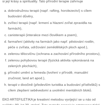
si její krásy a spirituality. Tato přírodní terapie zahrnuje
dobrodružnou terapii (např. rafting, horolezectví) s cílem
budování důvěry,
zvířecí terapii (např. krmení a hlazení zvířat zpravidla na
farmách),
canisterapii (interakce mezi člověkem a psem),
farmaření (aktivity na farmách jako např. pěstování rostlin,
péče o zvířata, udržování zemědělských ploch apod.),
zelenou tělocvičnu (ochrana a zachování přírodního prostoru),
zelenou pohybovou terapii (fyzická aktivita vykonávaná na
zelených plochách),
přírodní umění a řemesla (tvoření v přírodě, manuální
zručnost, land art apod.),
terapii v divočině (především turistika a budování přístřešků) s
cílem zlepšení seběvedomí a uvolnění mentálních bloků.
EKO ARTEFILETIKA je kreativní metodou vyvíjející se u nás od