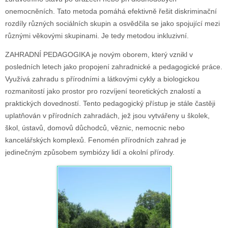
onemocněních. Tato metoda pomáhá efektivně řešit diskriminační
rozdíly různých sociálních skupin a osvědčila se jako spojující mezi
různými věkovými skupinami. Je tedy metodou inkluzivní.
ZAHRADNÍ PEDAGOGIKA je novým oborem, který vznikl v
posledních letech jako propojení zahradnické a pedagogické práce.
Využívá zahradu s přírodními a látkovými cykly a biologickou
rozmanitostí jako prostor pro rozvíjení teoretických znalostí a
praktických dovedností. Tento pedagogický přístup je stále častěji
uplatňován v přírodních zahradách, jež jsou vytvářeny u školek,
škol, ústavů, domovů důchodců, věznic, nemocnic nebo
kancelářských komplexů. Fenomén přírodních zahrad je
jedinečným způsobem symbiózy lidí a okolní přírody.