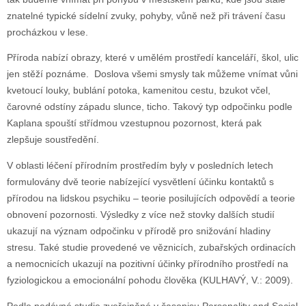
znatelné typické sídelní zvuky, pohyby, vůně než při trávení času
procházkou v lese.
Příroda nabízí obrazy, které v umělém prostředí kanceláří, škol, ulic
jen stěží poznáme. Doslova všemi smysly tak můžeme vnímat vůni
kvetoucí louky, bublání potoka, kamenitou cestu, bzukot včel,
čarovné odstíny západu slunce, ticho. Takový typ odpočinku podle
Kaplana spouští střídmou vzestupnou pozornost, která pak
zlepšuje soustředění.
V oblasti léčení přírodním prostředím byly v posledních letech
formulovány dvě teorie nabízející vysvětlení účinku kontaktů s
přírodou na lidskou psychiku – teorie posilujících odpovědí a teorie
obnovení pozornosti. Výsledky z více než stovky dalších studií
ukazují na význam odpočinku v přírodě pro snižování hladiny
stresu. Také studie provedené ve věznicích, zubařských ordinacích
a nemocnicích ukazují na pozitivní účinky přírodního prostředí na
fyziologickou a emocionální pohodu člověka (KULHAVÝ, V.: 2009).