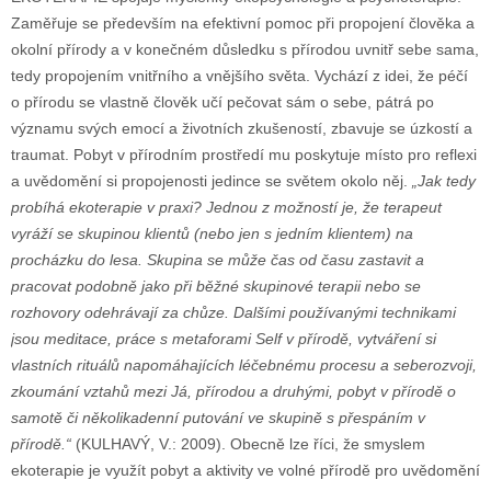
Zaměřuje se především na efektivní pomoc při propojení člověka a
okolní přírody a v konečném důsledku s přírodou uvnitř sebe sama,
tedy propojením vnitřního a vnějšího světa. Vychází z idei, že péčí
o přírodu se vlastně člověk učí pečovat sám o sebe, pátrá po
významu svých emocí a životních zkušeností, zbavuje se úzkostí a
traumat. Pobyt v přírodním prostředí mu poskytuje místo pro reflexi
a uvědomění si propojenosti jedince se světem okolo něj.
„Jak tedy
probíhá ekoterapie v praxi? Jednou z možností je, že terapeut
vyráží se skupinou klientů (nebo jen s jedním klientem) na
procházku do lesa. Skupina se může čas od času zastavit a
pracovat podobně jako při běžné skupinové terapii nebo se
rozhovory odehrávají za chůze. Dalšími používanými technikami
jsou meditace, práce s metaforami Self v přírodě, vytváření si
vlastních rituálů napomáhajících léčebnému procesu a seberozvoji,
zkoumání vztahů mezi Já, přírodou a druhými, pobyt v přírodě o
samotě či několikadenní putování ve skupině s přespáním v
přírodě.“
(KULHAVÝ, V.: 2009). Obecně lze říci, že smyslem
ekoterapie je využít pobyt a aktivity ve volné přírodě pro uvědomění