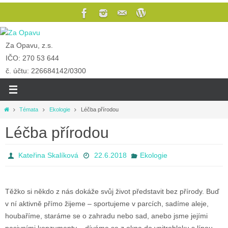
Za Opavu, z.s.
IČO: 270 53 644
č. účtu: 226684142/0300
Témata
Ekologie
Léčba přírodou
Léčba přírodou
Kateřina Skalíková
22.6.2018
Ekologie
Těžko si někdo z nás dokáže svůj život představit bez přírody. Buď
v ní aktivně přímo žijeme – sportujeme v parcích, sadíme aleje,
houbaříme, staráme se o zahradu nebo sad, anebo jsme jejími