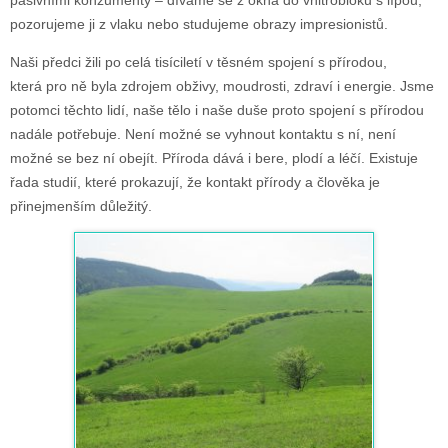
pasivními konzumenty – díváme se z okna do vnitrobloku s lípou,
pozorujeme ji z vlaku nebo studujeme obrazy impresionistů.
Naši předci žili po celá tisíciletí v těsném spojení s přírodou,
která pro ně byla zdrojem obživy, moudrosti, zdraví i energie. Jsme
potomci těchto lidí, naše tělo i naše duše proto spojení s přírodou
nadále potřebuje. Není možné se vyhnout kontaktu s ní, není
možné se bez ní obejít. Příroda dává i bere, plodí a léčí. Existuje
řada studií, které prokazují, že kontakt přírody a člověka je
přinejmenším důležitý.