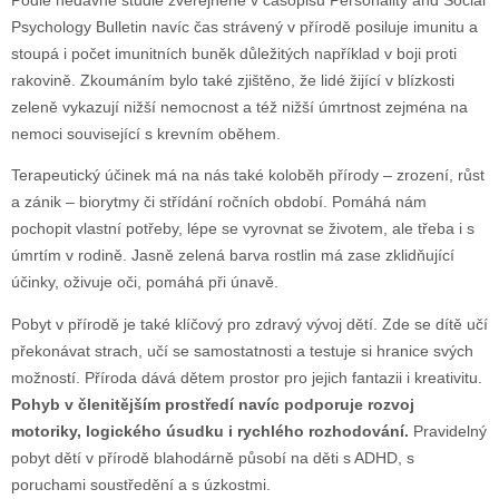
Podle nedávné studie zveřejněné v časopisu Personality and Social
Psychology Bulletin navíc čas strávený v přírodě posiluje imunitu a
stoupá i počet imunitních buněk důležitých například v boji proti
rakovině. Zkoumáním bylo také zjištěno, že lidé žijící v blízkosti
zeleně vykazují nižší nemocnost a též nižší úmrtnost zejména na
nemoci související s krevním oběhem.
Terapeutický účinek má na nás také koloběh přírody – zrození, růst
a zánik – biorytmy či střídání ročních období. Pomáhá nám
pochopit vlastní potřeby, lépe se vyrovnat se životem, ale třeba i s
úmrtím v rodině. Jasně zelená barva rostlin má zase zklidňující
účinky, oživuje oči, pomáhá při únavě.
Pobyt v přírodě je také klíčový pro zdravý vývoj dětí. Zde se dítě učí
překonávat strach, učí se samostatnosti a testuje si hranice svých
možností. Příroda dává dětem prostor pro jejich fantazii i kreativitu.
Pohyb v členitějším prostředí navíc podporuje rozvoj
motoriky, logického úsudku i rychlého rozhodování.
Pravidelný
pobyt dětí v přírodě blahodárně působí na děti s ADHD, s
poruchami soustředění a s úzkostmi.