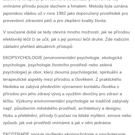
vnímáme přírodu pouze sluchem a hmatem. Metoda byla uznána
japonskou vládou už v roce 1982 jako doporučený prostředek pro
preventivní zdravotní péči a pro zlepšení kvality života.
V současné době se tedy otevírá mnoho možností, jak se přírodou
efektivněji léčit či se učit, jak s její pomocí léčit druhé. Zde nabízím
základní přehled aktuálních přístupů:
EKOPSYCHOLOGIE (environmentální psychologie, ekologická
psychologie, psychologie životního prostředí nebo zelená
psychologie) je obor, který zkoumá psychologické, spirituální a
terapeutické aspekty mezi přírodou a člověkem. Z praktického
hlediska se zabývá především významem kontaktu člověka s
přírodou pro jeho zdravý vývoj a využitím divočiny pro zdraví a
léčbu. Výzkumy environmentální psychologie se tradičně zabývaly
např. působením městského prostředí, architektury a designu,
hluku a přelidnění, přírody či počasí na lidské myšlení, emoce nebo
způsob, jak své prostředí vnímáme a jak v něm jednáme.
EKOTERAPIE spojuje myšlenky ekopsychologie a psychoterapie.