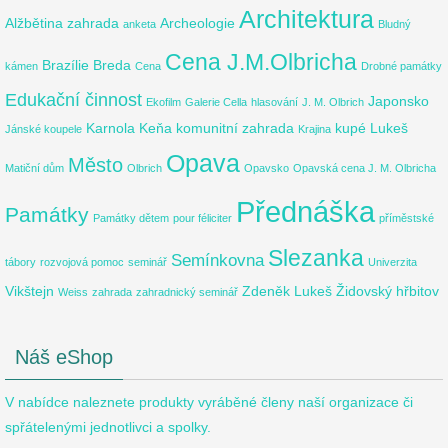
Architektura
Alžbětina zahrada
Archeologie
anketa
Bludný
Cena J.M.Olbricha
Brazílie
Breda
kámen
Cena
Drobné památky
Edukační činnost
Japonsko
Ekofilm
Galerie Cella
hlasování
J. M. Olbrich
Karnola
Keňa
komunitní zahrada
kupé
Lukeš
Jánské koupele
Krajina
Opava
Město
Matiční dům
Olbrich
Opavsko
Opavská cena J. M. Olbricha
Přednáška
Památky
Památky dětem
pour féliciter
příměstské
Slezanka
Semínkovna
tábory
rozvojová pomoc
seminář
Univerzita
Vikštejn
Zdeněk Lukeš
Židovský hřbitov
Weiss
zahrada
zahradnický seminář
Náš eShop
V nabídce naleznete produkty vyráběné členy naší organizace či
spřátelenými jednotlivci a spolky.