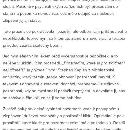
století. Pacienti v psychiatrických zařízeních byli přesouváni do
stanů na pozemku nemocnice, což mělo údajně za následek
zlepšení jejich stavu.
Tato praxe sice pokračovala i později, ale odborníci jí přílišnou váhu
nepřikládali. Teprve nyní se k tomuto záměru znovu vrací a terapie
přírodou zažívá skutečný boom.
Jediným efektivním lékem proti vyčerpanosti je odpočinek, a to
nejlépe v uklidňujícím prostředí.
„Prostředím, které je pro zklidnění
nejúčinnější, je příroda,“
tvrdí Stephen Kaplan z Michiganské
univerzity, který termín „teorie obnovení pozornosti“ navrhl. K
takovému obnovení a zotavení dochází, přepneme-li z usilovné
pozornosti, kdy se mysl snaží potlačit rozptýlení, a dovolíme jí, aby
se zabývala čímkoli, co se jí samo nabídne.
Zvláště pak pravidelné vypínání pozornosti vede k postupnému
zlepšování duševní rovnováhy a posilování klidu. Optimální je pak
prostředí, které klade pro pozornost velmi málo požadavků. Rozdíl
tak budeme vnímat při pohybu v městském parku, kde jsou stále