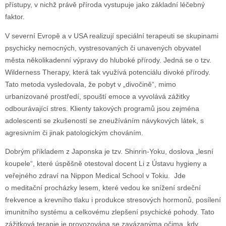
přístupy, v nichž právě příroda vystupuje jako základní léčebný
faktor.
V severní Evropě a v USA realizují speciální terapeuti se skupinami
psychicky nemocných, vystresovaných či unavených obyvatel
města několikadenní výpravy do hluboké přírody. Jedná se o tzv.
Wilderness Therapy, která tak využívá potenciálu divoké přírody.
Tato metoda vysledovala, že pobyt v „divočině“, mimo
urbanizované prostředí, spouští emoce a vyvolává zážitky
odbourávající stres. Klienty takových programů jsou zejména
adolescenti se zkušeností se zneužíváním návykových látek, s
agresivním či jinak patologickým chováním.
Dobrým příkladem z Japonska je tzv. Shinrin-Yoku, doslova „lesní
koupele“, které úspěšně otestoval docent Li z Ústavu hygieny a
veřejného zdraví na Nippon Medical School v Tokiu. Jde
o meditační procházky lesem, které vedou ke snížení srdeční
frekvence a krevního tlaku i produkce stresových hormonů, posílení
imunitního systému a celkovému zlepšení psychické pohody. Tato
zážitková terapie je provozována se zavázanýma očima, kdy