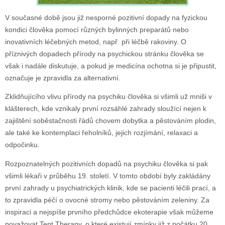
V současné době jsou již nesporné pozitivní dopady na fyzickou
kondici člověka pomocí různých bylinných preparátů nebo
inovativních léčebných metod, např. při léčbě rakoviny. O
příznivých dopadech přírody na psychickou stránku člověka se
však i nadále diskutuje, a pokud je medicína ochotna si je připustit,
označuje je zpravidla za alternativní.
Zklidňujícího vlivu přírody na psychiku člověka si všimli už mniši v
klášterech, kde vznikaly první rozsáhlé zahrady sloužící nejen k
zajištění soběstačnosti řádů chovem dobytka a pěstováním plodin,
ale také ke kontemplaci řeholníků, jejich rozjímání, relaxaci a
odpočinku.
Rozpoznatelných pozitivních dopadů na psychiku člověka si pak
všimli lékaři v průběhu 19. století. V tomto období byly zakládány
první zahrady u psychiatrických klinik, kde se pacienti léčili prací, a
to zpravidla péčí o ovocné stromy nebo pěstováním zeleniny. Za
inspiraci a nejspíše prvního předchůdce ekoterapie však můžeme
považovat Tent Therapy, o které existují zmínky již z počátku 20.