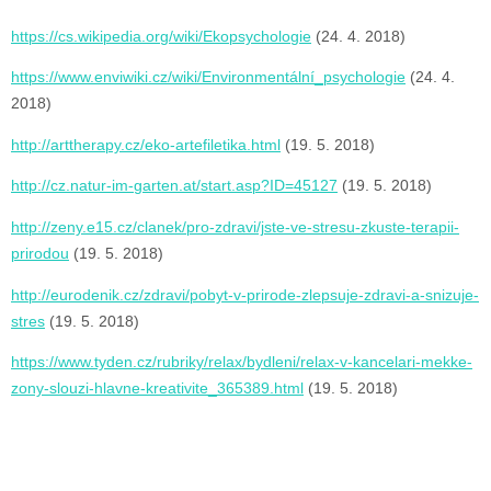
https://cs.wikipedia.org/wiki/Ekopsychologie
(24. 4. 2018)
https://www.enviwiki.cz/wiki/Environmentální_psychologie
(24. 4.
2018)
http://arttherapy.cz/eko-artefiletika.html
(19. 5. 2018)
http://cz.natur-im-garten.at/start.asp?ID=45127
(19. 5. 2018)
http://zeny.e15.cz/clanek/pro-zdravi/jste-ve-stresu-zkuste-terapii-
prirodou
(19. 5. 2018)
http://eurodenik.cz/zdravi/pobyt-v-prirode-zlepsuje-zdravi-a-snizuje-
stres
(19. 5. 2018)
https://www.tyden.cz/rubriky/relax/bydleni/relax-v-kancelari-mekke-
zony-slouzi-hlavne-kreativite_365389.html
(19. 5. 2018)