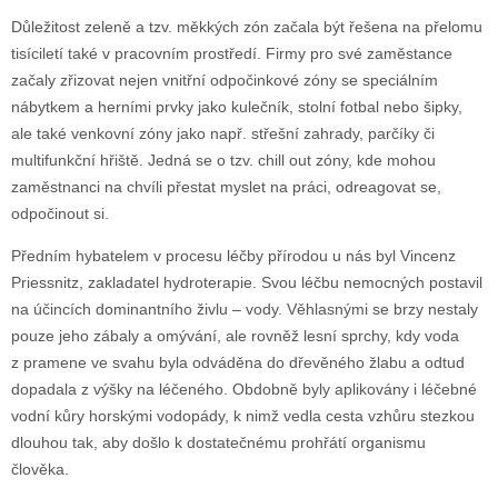
Důležitost zeleně a tzv. měkkých zón začala být řešena na přelomu
tisíciletí také v pracovním prostředí. Firmy pro své zaměstance
začaly zřizovat nejen vnitřní odpočinkové zóny se speciálním
nábytkem a herními prvky jako kulečník, stolní fotbal nebo šipky,
ale také venkovní zóny jako např. střešní zahrady, parčíky či
multifunkční hřiště. Jedná se o tzv. chill out zóny, kde mohou
zaměstnanci na chvíli přestat myslet na práci, odreagovat se,
odpočinout si.
Předním hybatelem v procesu léčby přírodou u nás byl Vincenz
Priessnitz, zakladatel hydroterapie. Svou léčbu nemocných postavil
na účincích dominantního živlu – vody. Věhlasnými se brzy nestaly
pouze jeho zábaly a omývání, ale rovněž lesní sprchy, kdy voda
z pramene ve svahu byla odváděna do dřevěného žlabu a odtud
dopadala z výšky na léčeného. Obdobně byly aplikovány i léčebné
vodní kůry horskými vodopády, k nimž vedla cesta vzhůru stezkou
dlouhou tak, aby došlo k dostatečnému prohřátí organismu
člověka.