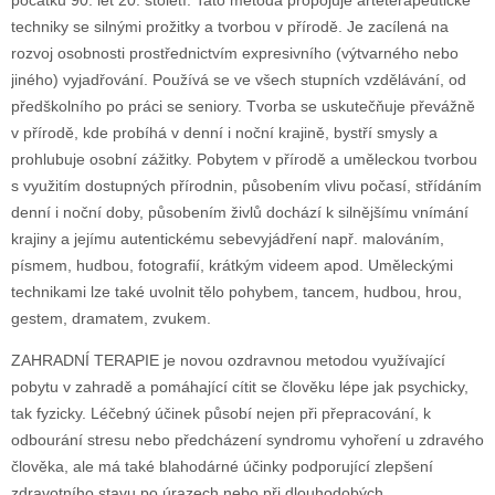
počátku 90. let 20. století. Tato metoda propojuje arteterapeutické
techniky se silnými prožitky a tvorbou v přírodě. Je zacílená na
rozvoj osobnosti prostřednictvím expresivního (výtvarného nebo
jiného) vyjadřování. Používá se ve všech stupních vzdělávání, od
předškolního po práci se seniory. Tvorba se uskutečňuje převážně
v přírodě, kde probíhá v denní i noční krajině, bystří smysly a
prohlubuje osobní zážitky. Pobytem v přírodě a uměleckou tvorbou
s využitím dostupných přírodnin, působením vlivu počasí, střídáním
denní i noční doby, působením živlů dochází k silnějšímu vnímání
krajiny a jejímu autentickému sebevyjádření např. malováním,
písmem, hudbou, fotografií, krátkým videem apod. Uměleckými
technikami lze také uvolnit tělo pohybem, tancem, hudbou, hrou,
gestem, dramatem, zvukem.
ZAHRADNÍ TERAPIE je novou ozdravnou metodou využívající
pobytu v zahradě a pomáhající cítit se člověku lépe jak psychicky,
tak fyzicky. Léčebný účinek působí nejen při přepracování, k
odbourání stresu nebo předcházení syndromu vyhoření u zdravého
člověka, ale má také blahodárné účinky podporující zlepšení
zdravotního stavu po úrazech nebo při dlouhodobých