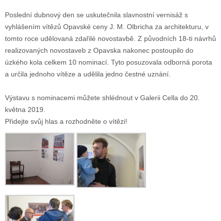
Poslední dubnový den se uskutečnila slavnostní vernisáž s
vyhlášením vítězů Opavské ceny J. M. Olbricha za architekturu, v
tomto roce udělovaná zdařilé novostavbě. Z původních 18-ti návrhů
realizovaných novostaveb z Opavska nakonec postoupilo do
úzkého kola celkem 10 nominací. Tyto posuzovala odborná porota
a určila jednoho vítěze a udělila jedno čestné uznání.
Výstavu s nominacemi můžete shlédnout v Galerii Cella do 20.
května 2019.
Přidejte svůj hlas a rozhodněte o vítězi!