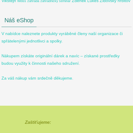
Vikštejn
Zdeněk Lukeš
Židovský hřbitov
Weiss
zahrada
zahradnický seminář
Náš eShop
V nabídce naleznete produkty vyráběné členy naší organizace či
spřátelenými jednotlivci a spolky.
Nákupem získáte originální dárek a navíc – získané prostředky
budou využity k činnosti našeho sdružení.
Za váš nákup vám srdečně děkujeme.
Zaštiťujeme: