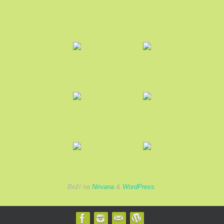
Beží na
Nirvana
&
WordPress.