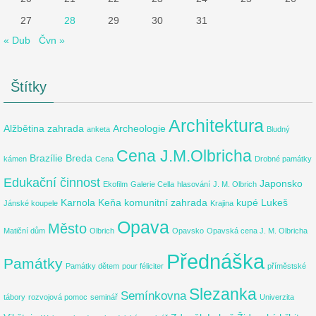
27
28
29
30
31
« Dub
Čvn »
Štítky
Architektura
Alžbětina zahrada
Archeologie
anketa
Bludný
Cena J.M.Olbricha
Brazílie
Breda
kámen
Cena
Drobné památky
Edukační činnost
Japonsko
Ekofilm
Galerie Cella
hlasování
J. M. Olbrich
Karnola
Keňa
komunitní zahrada
kupé
Lukeš
Jánské koupele
Krajina
Opava
Město
Matiční dům
Olbrich
Opavsko
Opavská cena J. M. Olbricha
Přednáška
Památky
Památky dětem
pour féliciter
příměstské
Slezanka
Semínkovna
tábory
rozvojová pomoc
seminář
Univerzita