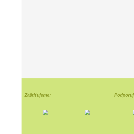
Zaštiťujeme:
Podporuj