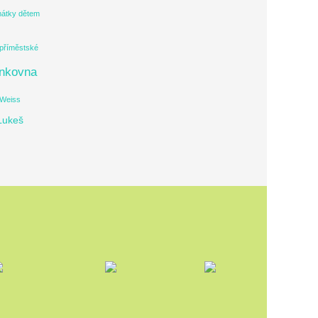
átky dětem
příměstské
nkovna
Weiss
Lukeš