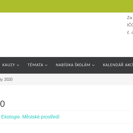
Za 
IČ
č.
KAUZY
TÉMATA
NABÍDKA ŠKOLÁM
KALENDÁŘ AKC
ty 2020
20
,
Ekologie
,
Městské prostředí