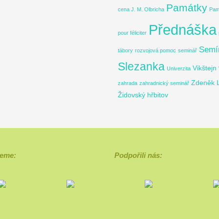
Památky
cena J. M. Olbricha
Pam
Přednáška
pour féliciter
Semí
tábory
rozvojová pomoc
seminář
Slezanka
Vikštejn
Univerzita
Zdeněk 
zahrada
zahradnický seminář
Židovský hřbitov
eme:
Podpořili nás: