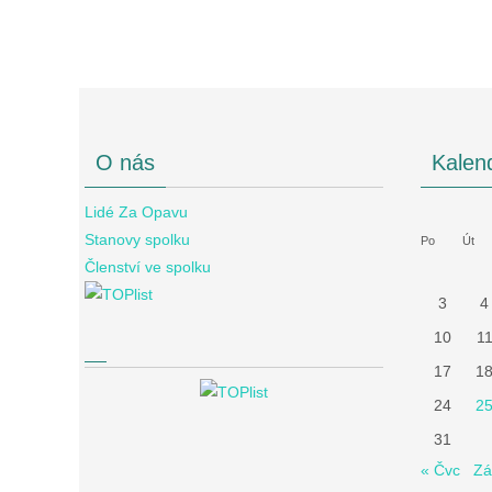
O nás
Kalen
Lidé Za Opavu
Stanovy spolku
Po
Út
Členství ve spolku
3
4
10
1
17
1
24
2
31
« Čvc
Zá