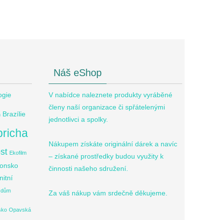
Náš eShop
ogie
V nabídce naleznete produkty vyráběné
členy naší organizace či spřátelenými
Brazílie
n
jednotlivci a spolky.
bricha
Nákupem získáte originální dárek a navíc
st
Ekofilm
– získané prostředky budou využity k
onsko
činnosti našeho sdružení.
itní
í dům
Za váš nákup vám srdečně děkujeme.
sko
Opavská