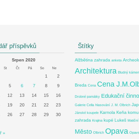
dář příspěvků
Štítky
Srpen 2020
Alžbětina zahrada
Archeol
anketa
St
Čt
Pá
So
Ne
Architektura
Bludný káme
1
2
Cena J.M.Ol
Breda
5
6
7
8
9
Cena
Edukační činno
1
12
13
14
15
16
Drobné památky
Jap
8
19
20
21
22
23
Galerie Cella
hlasování
J. M. Olbrich
Karnola
Keňa
komun
Jánské koupele
5
26
27
28
29
30
zahrada
kupé
Lukeš
Krajina
Matičn
Opava
Město
ř »
Olbrich
Opav