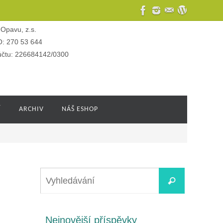
Opavu, z.s.
O: 270 53 644
 účtu: 226684142/0300
Í
ARCHIV
NÁŠ ESHOP
Nejnovější příspěvky