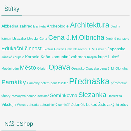
Štítky
Architektura
Alžbětina zahrada
Archeologie
anketa
Bludný
Cena J.M.Olbricha
Brazílie
Breda
kámen
Cena
Drobné památky
Edukační činnost
Japonsko
Ekofilm
Galerie Cella
hlasování
J. M. Olbrich
Karnola
Keňa
komunitní zahrada
kupé
Lukeš
Jánské koupele
Krajina
Opava
Město
Matiční dům
Olbrich
Opavsko
Opavská cena J. M. Olbricha
Přednáška
Památky
Památky dětem
pour féliciter
příměstské
Slezanka
Semínkovna
tábory
rozvojová pomoc
seminář
Univerzita
Vikštejn
Zdeněk Lukeš
Židovský hřbitov
Weiss
zahrada
zahradnický seminář
Náš eShop