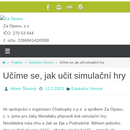
Za Opavu, z.s.
IČO: 270 53 644
č. účtu: 226684142/0300
Projekty
Edukační činnost
Učíme se, jak učit simulační hry
Učíme se, jak učit simulační hry
Adam Šťastný
12.2.2023
Edukační činnost
Ve spolupráci s organizací Chaloupky o.p.s. a spolkem Za Opavu,
z. s. jsme pro žáky Mendláku připravili dvě simulační hry:
Neviditelná ruka trhu a Jak se žije v Podnebíně. Během jednoho