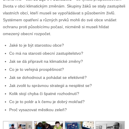
života v obci klimatickým změnám. Skupiny žáků se staly zastupiteli
vlastních obcí, kteří museli se vypořádávat s působením živlů.
Systémem opatření a různých prvků mohli do své obce vnášet
ochranu proti působícímu počasí, nicméně si museli hlídat
omezený obecní rozpočet.
Jaké to je být starostou obce?
Co má na starosti obecní zastupitelstvo?
Jak se dá připravit na klimatické změny?
Co je to veřejná prospěšnost?
Jak se dohodnout a pohádat se efektivně?
Jak zvolit tu správnou strategii a nesplést se?
Kolik stojí chyba či špatné rozhodnutí?
Co je to poldr a k čemu je dobrý mokřad?
Proč vysazovat městkou zeleň?