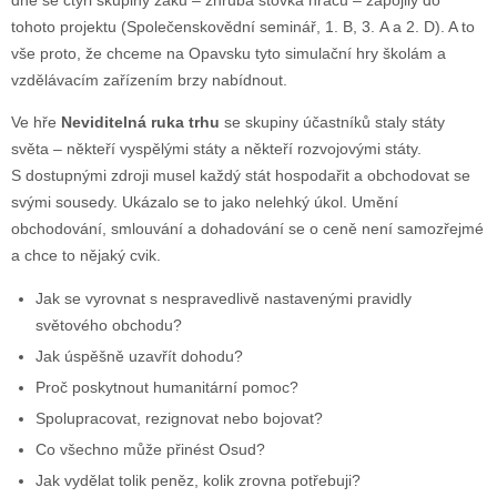
dne se čtyři skupiny žáků – zhruba stovka hráčů – zapojily do
tohoto projektu (Společenskovědní seminář, 1. B, 3. A a 2. D). A to
vše proto, že chceme na Opavsku tyto simulační hry školám a
vzdělávacím zařízením brzy nabídnout.
Ve hře
Neviditelná ruka trhu
se skupiny účastníků staly státy
světa – někteří vyspělými státy a někteří rozvojovými státy.
S dostupnými zdroji musel každý stát hospodařit a obchodovat se
svými sousedy. Ukázalo se to jako nelehký úkol. Umění
obchodování, smlouvání a dohadování se o ceně není samozřejmé
a chce to nějaký cvik.
Jak se vyrovnat s nespravedlivě nastavenými pravidly
světového obchodu?
Jak úspěšně uzavřít dohodu?
Proč poskytnout humanitární pomoc?
Spolupracovat, rezignovat nebo bojovat?
Co všechno může přinést Osud?
Jak vydělat tolik peněz, kolik zrovna potřebuji?