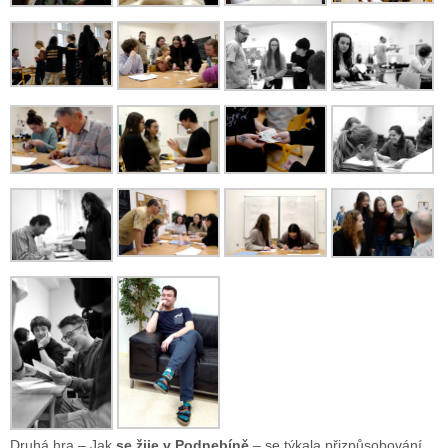
Druhá hra – Jak
se žije v Podnebíně
– se týkala přizpůsobování